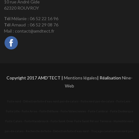
10 rue André Gide
62320 ROUVROY
Tél
Mélanie : 06 52 22 16 96
Tél
Arnaud : 06 52 29 08 76
Mail : contact@amdtect.fr
Copyright 2017 AMD'TECT |
Mentions légales
| Réalisation
Nine-
Web
Fuite nord - Détection fuite d’eau nord pas-de-calais - Fuite nord pas-de-calais - Fuite Lens -
Fuite Lille - Fuite Arras - Fuite Béthune - Fuite Valenciennes - Fuite Cambrai - Fuite Dunkerque
Fuite Calais - Fuite Hazebrouck - Fuite Saint Omer Fuite Saint Pol sur Ternoise - Humidité nord
pas-de-calais - Recherche de fuite - Detection fuite d’eau nord - Traçage canalisation nord pas-