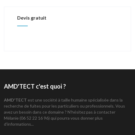
Devis gratuit
AMD'TECT c'est quoi ?
AMD'TECT
est une société à taille humaine spécialisée dans la
recherche de fuites pour les particuliers ou professionnels. Vous
avez un besoin dans ce domaine ? N'hésitez pas à contacter
Mélanie (06 52 22 16 96) qui pourra vous donner plus
d'informations...